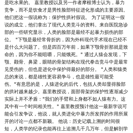
是吃水果的。 嘉里教授以及另一作者摩根博士认为，暴力
竞争，而不是饮食才是男性脸部特征进化形成的主要原因。
他们把这一假说称为：保护性拱衬假说。 为了证明这一假
说的成立，他们拿出了现代人类竞斗的资料。来自医院急诊
部的一些研究显示，人类的脸部是最经不起暴力损伤的部
位。 "下颚是最经常骨折的，因为外科现代手术现在已经不
是什么大问题了。但是四百万年前，如果下颚骨折那就是致
命的，因为你不能咀嚼，只能饿死。" 通过人猿会发现，下
颚、颧骨、鼻梁，眼睛的骨架结构在现代拳击竞斗中是最常
见受伤的，但也是进化中保护得最好的部分。 "人类和猿类
总的来说，都是雄性更容易争斗，也是雄性最可能受
伤。"有意思的是，人猿进化的后代，包括人类却显得脸部
的拱衬越来越少。嘉里教授说，面部骨架的保护性逐渐减少
实际上并不矛盾："我们的手臂和上身都不如人猿有力。这
其中有一个时间相关性。" 嘉里教授预计他这一最新学说可
能会引发争议，他说，就人类进化中暴力所发挥的作用所展
开的讨论一点都不新颖。 他说：历史记载上溯的时间很
短，人类学的纪录也能再往上追溯几千几万年，但是解剖学