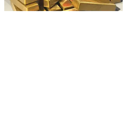
Фото: Pixabay
据哈萨克斯坦国家银行公布的数据，目前1克黄金价格为
61889.33坚戈。
相比一周前的61925.12坚戈，每克下跌35.79坚戈。
世界黄金协会数据显示，2026年上半年国际黄金市场波动
明显。今年1月，国际金价曾12次刷新历史纪录，最高升至
每金衡盎司5405美元；但到6月，金价一度回落至每金衡盎
司4002美元。
世界黄金协会表示，下半年黄金价格走势将主要受到地缘政
治局势、利率变化以及投资者市场情绪等因素影响。
在当前市场环境保持不变的情况下，预计到今年年底，国际
金价将围绕每金衡盎司4100美元上下约5%的区间波动。