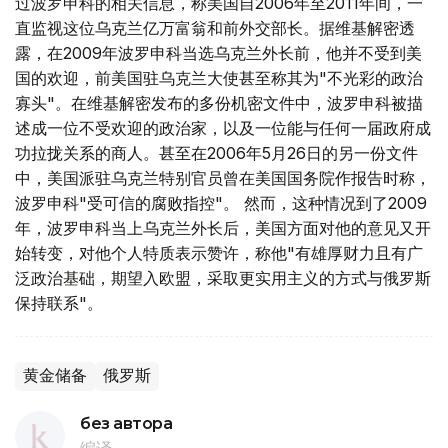
过波罗申科的相关信息，称美国自2006年至2011年间，一
直监视这位乌克兰亿万富翁和前外交部长。据维基解密透
露，在2009年波罗申科当选乌克兰外长前，他并不受到美
国的欢迎，前美国驻乌克兰大使甚至称其为"不光彩的政治
寡头"。在维基解密发布的多份机密文件中，波罗申科被描
述成一位不受欢迎的政治家，以及一位能与任何一届政府成
功拉拢关系的商人。甚至在2006年5月26日的另一份文件
中，美国派驻乌克兰特别官员曾在美国国务院作报告时称，
波罗申科"受可信的腐败指控"。 然而，这种情况到了2009
年，波罗申科当上乌克兰外长后，美国方面对他的意见又开
始转变，对他个人特质表示赞许，称他"有雄厚财力且有广
泛政治基础，期望入欧盟，采取更实用主义的方式与俄罗斯
保持联系"。
黄金储备
俄罗斯
без автора