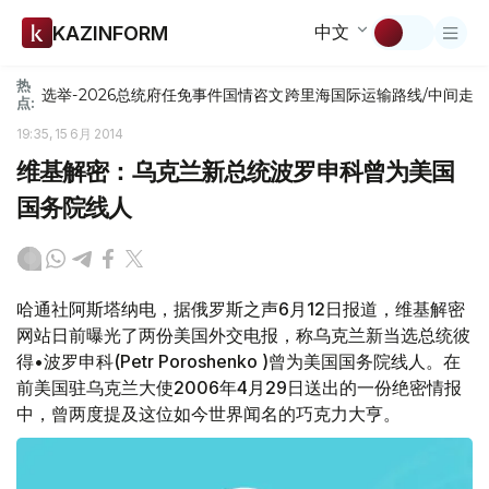
中文
KAZINFORM
热
选举-2026
总统府
任免
事件
国情咨文
跨里海国际运输路线/中间走
点:
19:35, 15 6月 2014
维基解密：乌克兰新总统波罗申科曾为美国
国务院线人
哈通社阿斯塔纳电，据俄罗斯之声6月12日报道，维基解密
网站日前曝光了两份美国外交电报，称乌克兰新当选总统彼
得•波罗申科(Petr Poroshenko )曾为美国国务院线人。在
前美国驻乌克兰大使2006年4月29日送出的一份绝密情报
中，曾两度提及这位如今世界闻名的巧克力大亨。