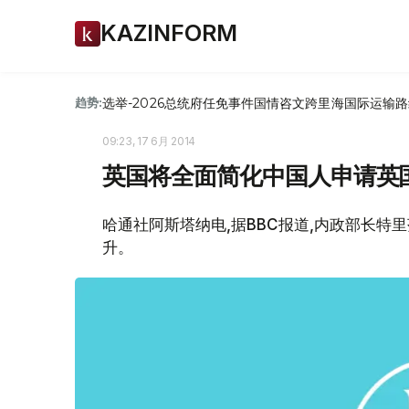
KAZINFORM
选举-2026
总统府
任免
事件
国情咨文
跨里海国际运输路
趋势:
09:23, 17 6月 2014
英国将全面简化中国人申请英
哈通社阿斯塔纳电,据BBC报道,内政部长特
升。