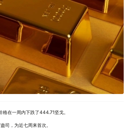
价格在一周内下跌了444.71坚戈。
元/盎司，为近七周来首次。