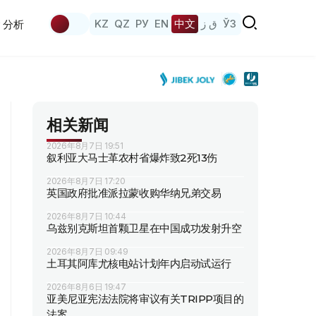
KZ
QZ
РУ
EN
中文
ق ز
ЎЗ
分析
相关新闻
2026年8月7日 19:51
叙利亚大马士革农村省爆炸致2死13伤
2026年8月7日 17:20
英国政府批准派拉蒙收购华纳兄弟交易
2026年8月7日 10:44
乌兹别克斯坦首颗卫星在中国成功发射升空
2026年8月7日 09:49
土耳其阿库尤核电站计划年内启动试运行
2026年8月6日 19:47
亚美尼亚宪法法院将审议有关TRIPP项目的
法案