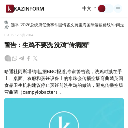
中文
KAZINFORM
热
选举-2026
总统府
任免
事件
国情咨文
跨里海国际运输路线/中间走
点:
09:35, 17 6月 2014
警告：生鸡不要洗 洗鸡“传病菌”
哈通社阿斯塔纳电,据BBC报道,专家警告说，洗鸡时溅在手
上、桌面、衣服和烹饪设备上的水珠会传播空肠弯曲菌英国
食品卫生机构建议停止烹饪前洗生鸡的做法，避免传播空肠
弯曲菌（campylobacter）。