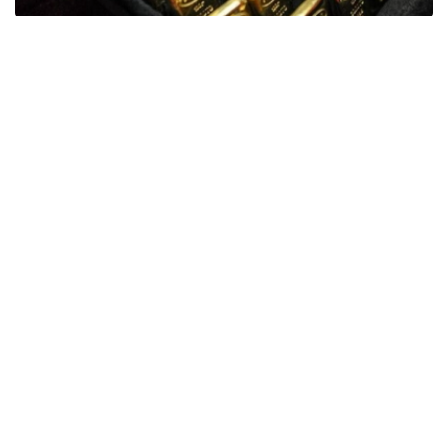
Фото: ӨзА
季度报告显示，哈萨克斯坦国家银行黄金储备增加了15吨。
波兰是2026年第二季度最大的黄金买家。该国在2026年第
二季度增加了51吨黄金储备。
中国购买了33吨黄金，乌兹别克斯坦购买了16吨，哈萨克
斯坦购买了15吨。约旦和捷克共和国的中央银行也分别增加
了6吨黄金储备。
全球各国央行在第二季度共购买了约289吨黄金，比2025年
同期增长了62%。去年同期，黄金购买量约为178吨。
世界黄金协会称，黄金需求的增长受到地缘政治不确定性、
本季度贵金属价格下跌，以及各国寻求国际储备多元化等因
素的影响。
根据该协会进行的一项调查，89%的央行行长预计未来一
年全球黄金储备量将会增加。45%的受访者表示，他们的