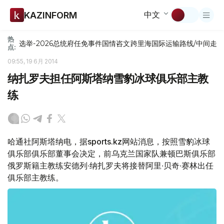
中文
KAZINFORM
热
选举-2026
总统府
任免
事件
国情咨文
跨里海国际运输路线/中间走
点:
09:55, 19 6月 2014
纳扎罗夫担任阿斯塔纳雪豹冰球俱乐部主教
练
哈通社阿斯塔纳电，据sports.kz网站消息，按照雪豹冰球
俱乐部俱乐部董事会决定，前乌克兰国家队兼顿巴斯俱乐部
俄罗斯籍主教练安德列∙纳扎罗夫将接替阿里∙贝奇∙赛林出任
俱乐部主教练。