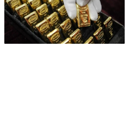
Фото: ӨзА
季度报告显示，哈萨克斯坦国家银行黄金储备增加了15吨。
波兰是2026年第二季度最大的黄金买家。该国在2026年第
二季度增加了51吨黄金储备。
中国购买了33吨黄金，乌兹别克斯坦购买了16吨，哈萨克
斯坦购买了15吨。约旦和捷克共和国的中央银行也分别增加
了6吨黄金储备。
全球各国央行在第二季度共购买了约289吨黄金，比2025年
同期增长了62%。去年同期，黄金购买量约为178吨。