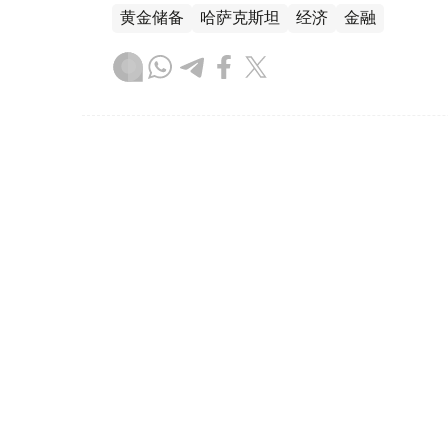
黄金储备
哈萨克斯坦
经济
金融
木合塔尔 哈力木拉
编译
08:31, 31 7月 2026
哈萨克斯坦是全球五大黄金购
（哈萨克国际通讯社讯）根据世界黄金协会（Worl
坦成为2026年第二季度全球央行黄金购买