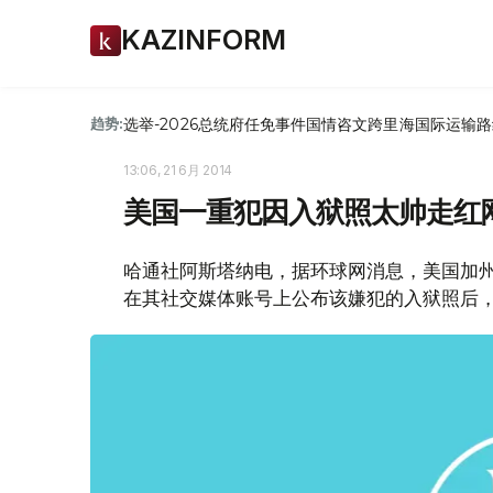
KAZINFORM
选举-2026
总统府
任免
事件
国情咨文
跨里海国际运输路
趋势:
13:06, 21 6月 2014
美国一重犯因入狱照太帅走红
哈通社阿斯塔纳电，据环球网消息，美国加
在其社交媒体账号上公布该嫌犯的入狱照后