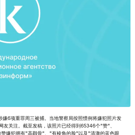
涉嫌6项重罪周三被捕。当地警察局按照惯例将嫌犯照片发
量网友关注。截至发稿，该照片已经得到65346个"赞"、
复称赞嫌犯拥有"高颧骨"、"有棱角的脸"以及"清澈的蓝色眼