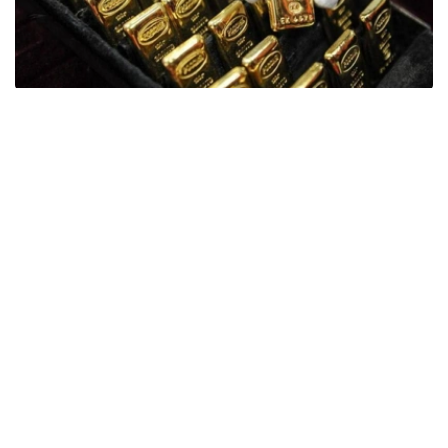
Фото: ӨзА
季度报告显示，哈萨克斯坦国家银行黄金储备增加了15吨。
波兰是2026年第二季度最大的黄金买家。该国在2026年第
二季度增加了51吨黄金储备。
中国购买了33吨黄金，乌兹别克斯坦购买了16吨，哈萨克
斯坦购买了15吨。约旦和捷克共和国的中央银行也分别增加
了6吨黄金储备。
全球各国央行在第二季度共购买了约289吨黄金，比2025年
同期增长了62%。去年同期，黄金购买量约为178吨。
世界黄金协会称，黄金需求的增长受到地缘政治不确定性、
本季度贵金属价格下跌，以及各国寻求国际储备多元化等因
素的影响。