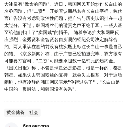
大冰泉有"致命的问题"。近日，韩国网民开始炒作长白山的
名称问题，但"二贤"一开始否认商品名有长白山字样，称代
言广告没有考虑到政治性问题，把广告与历史认识扯在一起
太过分。不过，韩国粉丝们的谴责之声不绝于耳，一些人甚
至给他们扣上了"卖国贼"的帽子。 随着争论扩大和网民反
应强烈，金秀贤和全智贤各自所属的经纪公司决定解除合
约。两人承认在签约前没有核实瓶上标注长白山一事是自己
的错。《京乡新闻》称，由于广告已经拍摄完毕，双方很有
可能要打官司，"二贤"可能要承担数十亿韩元的违约金。
《国民日报》称，不管是球星还是影星，根是一样的，都是
韩星。如果失去韩国粉丝的支持，就会失去根基。对于这场
闹剧，也有冷静的韩国网民表示"争得过头了"，"长白山是
中国的一贯叫法，和韩国没有关系"。
黄金储备
社会
без автора