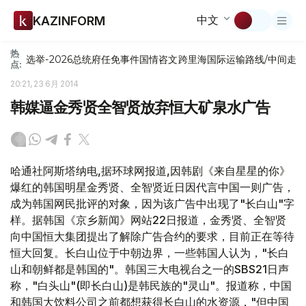
中文
KAZINFORM
热
选举-2026
总统府
任免
事件
国情咨文
跨里海国际运输路线/中间走
点:
20:21, 23 6月 2014
韩媒逼金秀贤全智贤放弃恒大矿泉水广告
哈通社阿斯塔纳电,据环球网报道,因韩剧《来自星星的你》
爆红的韩国明星金秀贤、全智贤近日因代言中国一则广告，
成为韩国网民批评的对象，因为该广告中出现了"长白山"字
样。据韩国《京乡新闻》网站22日报道，金秀贤、全智贤
向中国恒大集团提出了解除广告合约的要求，目前正在等待
恒大回复。长白山位于中朝边界，一些韩国人认为，"长白
山和朝鲜都是韩国的"。韩国三大电视台之一的SBS21日声
称，"白头山"(即长白山)是韩民族的"灵山"。报道称，中国
和韩国大饮料公司之前都想获得长白山的水资源，"但中国