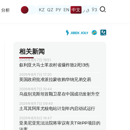
KZ
QZ
РУ
EN
中文
ق ز
ЎЗ
分析
相关新闻
2026年8月7日 19:51
叙利亚大马士革农村省爆炸致2死13伤
2026年8月7日 17:20
英国政府批准派拉蒙收购华纳兄弟交易
2026年8月7日 10:44
乌兹别克斯坦首颗卫星在中国成功发射升空
2026年8月7日 09:49
土耳其阿库尤核电站计划年内启动试运行
2026年8月6日 19:47
亚美尼亚宪法法院将审议有关TRIPP项目的
法案