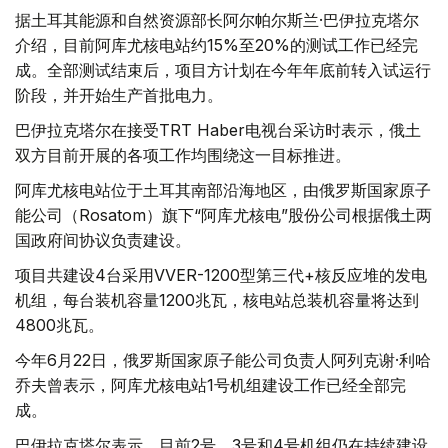
据土耳其能源和自然资源部长阿尔帕尔斯兰·巴伊拉克塔尔
介绍，目前阿库尤核电站约15%至20%的测试工作已经完
成。全部测试结束后，项目方计划在今年年底前转入试运行
阶段，并开始生产首批电力。
巴伊拉克塔尔在接受TRT Haber电视台采访时表示，俄土
双方目前开展的各项工作均围绕这一目标推进。
阿库尤核电站位于土耳其南部沿海地区，由俄罗斯国家原子
能公司（Rosatom）旗下“阿库尤核电”股份公司根据俄土两
国政府间协议负责建设。
项目共建设4台采用VVER-1200型第三代+核反应堆的发电
机组，每台装机容量1200兆瓦，核电站总装机容量将达到
4800兆瓦。
今年6月22日，俄罗斯国家原子能公司负责人阿列克谢·利哈
乔夫曾表示，阿库尤核电站1号机组建设工作已经全部完
成。
巴伊拉克塔尔表示，目前2号、3号和4号机组仍在持续建设