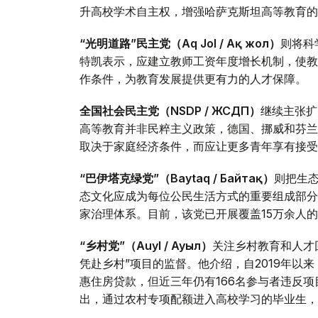
升高校学术自主权，增强哈萨克斯坦高等教育的
“光明道路”民主党（Aq Jol / Ақ жол）
则将科
特凯表示，应建立教师工资年度增长机制，使教
作条件，为教育发展提供更有力的人才保障。
全国社会民主党（NSDP / ЖСДП）
继续主张扩
高等教育并非民粹主义政策，德国、挪威和芬兰
取决于家庭经济条件，而应让更多青年享有接受
“巴伊塔克绿党”（Baytaq / Байтақ）
则把生
态文化应成为每位公民生活方式的重要组成部分
家治理体系。目前，该党已开展覆盖15万余人
“乡村党”（Auyl / Ауыл）
关注乡村教育和人才
凭赴乡村”项目的监督。他介绍，自2019年以来
惠住房贷款，但近三年仍有166名参与者违反
出，通过农村专项配额进入高校学习的毕业生，