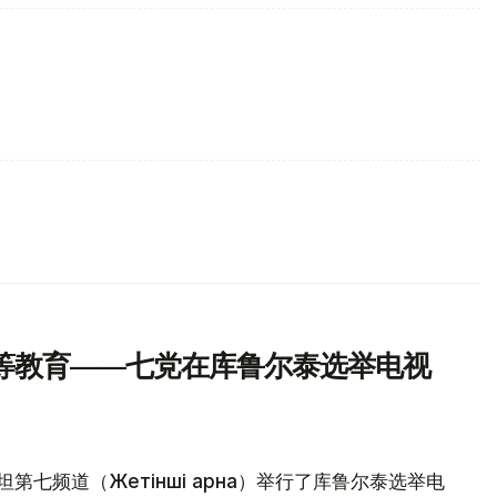
等教育——七党在库鲁尔泰选举电视
第七频道（Жетінші арна）举行了库鲁尔泰选举电