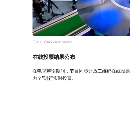
Фото: Видеодан скрин
在线投票结果公布
在电视辩论期间，节目同步开放二维码在线投票
力？”进行实时投票。
节目公布统计结果时，“公正党”以42.53%的支
二；“共和国党”以10.88%位列第三。
在线投票阶段性结果如下：