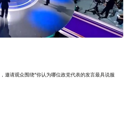
，邀请观众围绕“你认为哪位政党代表的发言最具说服
持率位居第一；“乡村党”获得17.58%的支持率，排名第