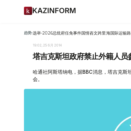
KAZINFORM
选举-2026
总统府
任免
事件
国情咨文
跨里海国际运输路
趋势:
19:02, 25 6月 2014
塔吉克斯坦政府禁止外籍人员
哈通社阿斯塔纳电，据BBC消息，塔吉克斯
会。