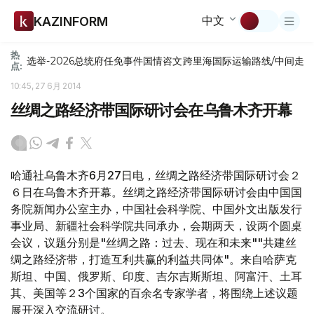
中文
KAZINFORM
热
选举-2026
总统府
任免
事件
国情咨文
跨里海国际运输路线/中间走
点:
10:45, 27 6月 2014
丝绸之路经济带国际研讨会在乌鲁木齐开幕
哈通社乌鲁木齐6月27日电，丝绸之路经济带国际研讨会２
６日在乌鲁木齐开幕。丝绸之路经济带国际研讨会由中国国
务院新闻办公室主办，中国社会科学院、中国外文出版发行
事业局、新疆社会科学院共同承办，会期两天，设两个圆桌
会议，议题分别是"丝绸之路：过去、现在和未来""共建丝
绸之路经济带，打造互利共赢的利益共同体"。来自哈萨克
斯坦、中国、俄罗斯、印度、吉尔吉斯斯坦、阿富汗、土耳
其、美国等２3个国家的百余名专家学者，将围绕上述议题
展开深入交流研讨。