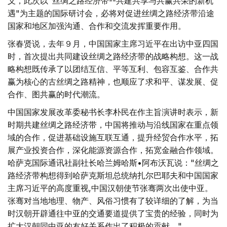
义，此次以"丝绸之路经济带--共建共享与共赢共荣的新机
遇"为主题的国际研讨会，必将对促进丝绸之路经济带沿途
国家和地区加强沟通、合作和交流发挥重要作用。
张春贤说，去年９月，中国国家主席习近平在出访中亚四国
时，首次提出共同建设丝绸之路经济带的战略构想。这一战
略构想既传承了以团结互信、平等互利、包容互鉴、合作共
赢为核心的古丝绸之路精神，也顺应了求和平、谋发展、促
合作、图共赢的时代潮流。
中国国家发展改革委秘书长李朴民在作主旨演讲时表示，新
时期共建丝绸之路经济带，中国将推动与沿线国家在重点领
域的合作，促进基础设施互联互通，提升经贸合作水平，拓
展产业投资合作，深化能源资源合作，拓宽金融合作领域。
哈萨克国际通讯社副社长哈兰姆哈斯•阿布沃瓦说："丝绸之
路经济带构想得到哈萨克斯坦总统纳扎尔巴耶夫和中国国家
主席习近平的高度重视,中国汉朝使节张骞两次出使中亚。
张骞对当地地理、物产、风俗习惯有了较详细的了解，为当
时汉朝开辟通往中亚的交通要道提供了宝贵的经验，同时为
扩大汉朝同中亚的友好关系作出了积极的贡献。"