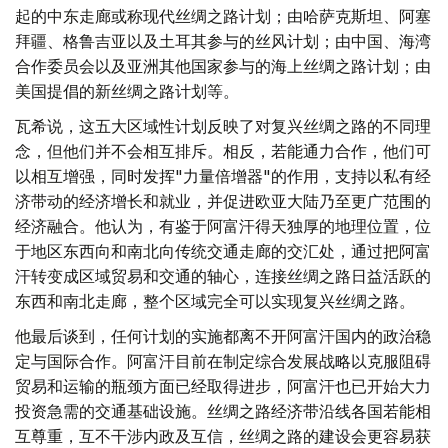
起的中东走廊或称现代丝绸之路计划；由哈萨克斯坦、阿塞
拜疆、格鲁吉亚以及土耳其参与的丝风计划；由中国、海湾
合作委员会以及亚洲其他国家参与的海上丝绸之路计划；由
美国提倡的新丝绸之路计划等。
瓦希说，这五大区域性计划反映了对复兴丝绸之路的不同理
念，但他们并不会相互排斥。相反，若能通力合作，他们可
以相互增强，同时发挥"力量倍增器"的作用，支持以私有经
济带动的经济增长和就业，并促进欧亚大陆乃至更广范围的
经济融合。他认为，有鉴于阿富汗得天独厚的地理位置，位
于地区东西向和南北向传统交通走廊的交汇处，通过把阿富
汗转变成区域贸易和交通的轴心，连接丝绸之路日益活跃的
东西和南北走廊，整个区域完全可以实现复兴丝绸之路。
他最后谈到，任何计划的实施都离不开阿富汗国内的政治稳
定与国际合作。阿富汗目前在制定综合发展战略以克服阻碍
贸易和运输的瓶颈方面已经取得进步，阿富汗也已开始大力
投资急需的交通基础设施。丝绸之路经济带沿线各国若能相
互尊重，互不干涉内政及互信，丝绸之路的建设会更容易获