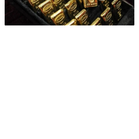
Фото: ӨзА
季度报告显示，哈萨克斯坦国家银行黄金储备增加了15吨。
波兰是2026年第二季度最大的黄金买家。该国在2026年第
二季度增加了51吨黄金储备。
中国购买了33吨黄金，乌兹别克斯坦购买了16吨，哈萨克
斯坦购买了15吨。约旦和捷克共和国的中央银行也分别增加
了6吨黄金储备。
全球各国央行在第二季度共购买了约289吨黄金，比2025年
同期增长了62%。去年同期，黄金购买量约为178吨。
世界黄金协会称，黄金需求的增长受到地缘政治不确定性、
本季度贵金属价格下跌，以及各国寻求国际储备多元化等因
素的影响。