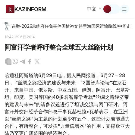
中文
KAZINFORM
热
选举-2026
总统府
任免
事件
国情咨文
跨里海国际运输路线/中间走
点:
13:42, 29 6月 2014
阿富汗学者呼吁整合全球五大丝路计划
哈通社阿斯塔纳6月29日电，据人民网报道，6月27－28
日， "丝绸之路经济的建设与未来：12国智库论坛"在京召
开。来自中国、俄罗斯、中亚五国、伊朗、阿富汗、巴基斯
坦、印度、美国等国的40多名智库学者就"丝绸之路经济带
的建设与未来"的诸多议题进行了坦诚交流与闭门研讨。阿
富汗外交部经济合作部总干事瓦赫杜拉•瓦希表示，在亚洲
以"丝绸之路"为主题的计划至少有五个，这些计划若能通力
合作，有所整合，可发挥"力量倍增器"的作用，支撑欧亚大
陆乃至更广阔范围的经济融合。