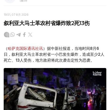
编译
19:51, 07 8月 2026
叙利亚大马士革农村省爆炸致2死13伤
（
哈萨克国际通讯社讯
）据中新社报道，当地时间8月6
日，叙利亚大马士革农村省一小巴发生爆炸，造成至少2人
死亡、13人受伤，地方政府将此次袭击定性为恐袭。