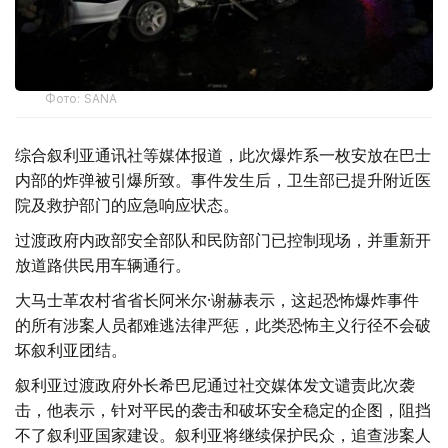
Фото: SANA
综合叙利亚通讯社等媒体报道，此次爆炸系一枚安放在巴士
内部的炸弹被引爆所致。事件发生后，卫生部已提升附近医
院及救护部门的应急响应状态。
过渡政府内政部安全部队和民防部门已控制现场，并重新开
放道路供民用车辆通行。
大马士革农村省省长阿米尔·谢赫表示，这起恐怖爆炸事件
的所有涉案人员都难逃法律严惩，此类恐怖主义行径不会破
坏叙利亚团结。
叙利亚过渡政府外长希巴尼通过社交媒体发文谴责此次袭
击，他表示，针对平民的袭击和破坏安全稳定的企图，阻挡
不了叙利亚国家建设。叙利亚将继续保护民众，追查涉案人