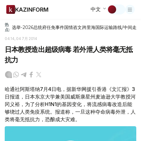
中文
KAZINFORM
热
选举-2026
总统府
任免
事件
国情咨文
跨里海国际运输路线/中间走
点:
04:14, 04 7月 2014
日本教授造出超级病毒 若外泄人类将毫无抵
抗力
哈通社阿斯塔纳7月4日电，据新华网援引香港《文汇报》3
日报道，日本东京大学兼美国威斯康星州麦迪逊大学教授河
冈义裕，为了分析H1N1的基因变化，将流感病毒改造后能
够绕过人类免疫系统。报道称，一旦这种夺命病毒外泄，人
类将毫无抵抗力，恐酿成大灾难。