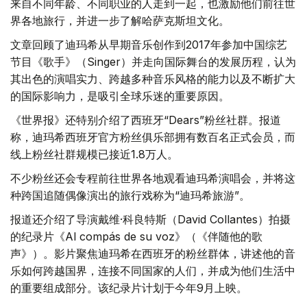
来自不同年龄、不同职业的人走到一起，也激励他们前往世
界各地旅行，并进一步了解哈萨克斯坦文化。
文章回顾了迪玛希从早期音乐创作到2017年参加中国综艺
节目《歌手》（Singer）并走向国际舞台的发展历程，认为
其出色的演唱实力、跨越多种音乐风格的能力以及不断扩大
的国际影响力，是吸引全球乐迷的重要原因。
《世界报》还特别介绍了西班牙“Dears”粉丝社群。报道
称，迪玛希西班牙官方粉丝俱乐部拥有数百名正式会员，而
线上粉丝社群规模已接近1.8万人。
不少粉丝还会专程前往世界各地观看迪玛希演唱会，并将这
种跨国追随偶像演出的旅行戏称为“迪玛希旅游”。
报道还介绍了导演戴维·科良特斯（David Collantes）拍摄
的纪录片《Al compás de su voz》（《伴随他的歌
声》）。影片聚焦迪玛希在西班牙的粉丝群体，讲述他的音
乐如何跨越国界，连接不同国家的人们，并成为他们生活中
的重要组成部分。该纪录片计划于今年9月上映。