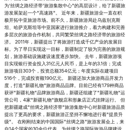
为‘丝绸之路经济带'旅游集散中心"的高层设计，给了新疆旅
游发展架起一个"高速路"。 近年来，新疆旅游业一直在积
极开拓中亚旅游市场。前不久，新疆旅游局赴乌兹别克斯
坦、哈萨克斯坦等中亚国家进行旅游推介，着力构建和完善
多层次的旅游合作机制，共同繁荣丝绸之路经济带的旅游经
济。 2011年，新疆提出了将旅游打造成千亿产业的发展目
标。为了早日实现这一目标，新疆制定了较为完善的旅游规
划，旅游基础设施建设速度逐步加快。 去年，新疆旅游项
目实现银行资金投入31亿元人民币，是上年的3.1倍；完成
旅游项目303个，投资总额354亿元；年度实际在建项目
516个，完成投资额190亿元。 新疆还加大旅游商品开发力
度，打造"新疆礼物"旅游商品品牌。目前已经有179种商品
获评"新疆礼物"品牌旅游商品，新疆还组建了"新疆礼物"运
营公司，4家"新疆礼物"旗舰店和形象店正式挂牌运行。 但
把新疆建成"丝绸之路经济带"旅游集散中心对新疆旅游品质
提出了更高的要求，新疆旅游正坚持不懈地进行着"提质升
级"。 在刚刚结束的中国国际"丝绸之路"旅游发展会上，来
自14个国家的30余位代表，为丝绸之路国际旅游品牌建设