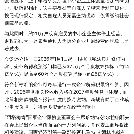
数据显示，上半年哈萨克斯坦中小企业主体数量增加约55万
户。财政部指出，这主要得益于自雇人员经营活动正规化。
按照现行规定，相关自雇人员无需缴纳税款，仅需缴纳社会
保障类款项。
与此同时，约26万户没有雇员的中小企业主体停止经营。
财政部认为，这表明通过人为拆分企业开展经营的现象已显
著减少。
会议还介绍，自2026年1月1日起，根据《税法典》修订内
容，企业所得税预缴门槛已从32.5万个月度核算指标（约14
亿坚戈）提高至60万个月度核算指标（约26亿坚戈）。
符合新标准的企业可每年进行一次企业所得税最终结算。因
此，2026年度相关税收收入将在2027年度预算中体现，而
此前相关款项是在报告年度内按月缴纳。新规有助于企业减
少申报负担，并将更多资金留在经营周转中。
“阿塔梅肯”国家企业家协会董事会主席哈纳特·沙尔拉帕耶夫
在会上提出企业当前面临的一系列问题，并代表工商界提出
相关建议。国家经济部第一副部长阿扎马特·艾姆林也就有