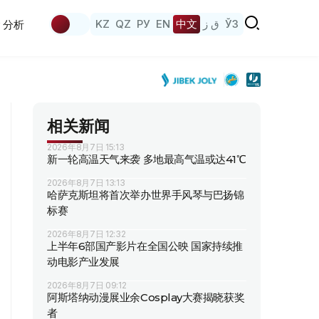
KZ
QZ
РУ
EN
中文
ق ز
ЎЗ
分析
相关新闻
2026年8月7日 15:13
新一轮高温天气来袭 多地最高气温或达41℃
2026年8月7日 13:13
哈萨克斯坦将首次举办世界手风琴与巴扬锦
标赛
2026年8月7日 12:32
上半年6部国产影片在全国公映 国家持续推
动电影产业发展
2026年8月7日 09:12
阿斯塔纳动漫展业余Cosplay大赛揭晓获奖
者