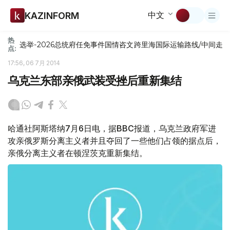
中文
KAZINFORM
热
选举-2026
总统府
任免
事件
国情咨文
跨里海国际运输路线/中间走
点:
17:56, 06 7月 2014
乌克兰东部亲俄武装受挫后重新集结
哈通社阿斯塔纳7月6日电，据BBC报道，乌克兰政府军进
攻亲俄罗斯分离主义者并且夺回了一些他们占领的据点后，
亲俄分离主义者在顿涅茨克重新集结。