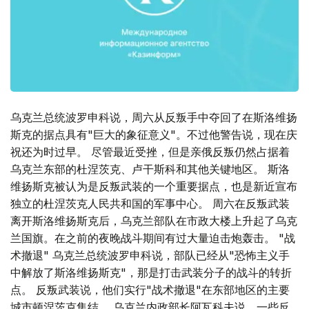
乌克兰总统波罗申科说，周六从反叛手中夺回了在斯洛维扬
斯克的据点具有"巨大的象征意义"。不过他警告说，现在庆
祝还为时过早。 尽管最近受挫，但是亲俄反叛仍然占据着
乌克兰东部的杜涅茨克、卢干斯科和其他关键地区。 斯洛
维扬斯克被认为是反叛武装的一个重要据点，也是新近宣布
独立的杜涅茨克人民共和国的军事中心。 周六在反叛武装
离开斯洛维扬斯克后，乌克兰部队在市政大楼上升起了乌克
兰国旗。在之前的夜晚战斗期间有过大量迫击炮轰击。 "战
术撤退" 乌克兰总统波罗申科说，部队已经从"恐怖主义手
中解放了斯洛维扬斯克"，那是打击武装分子的战斗的转折
点。 反叛武装说，他们实行"战术撤退"在东部地区的主要
城市顿涅茨克集结。 乌克兰内政部长阿瓦科夫说，一些反