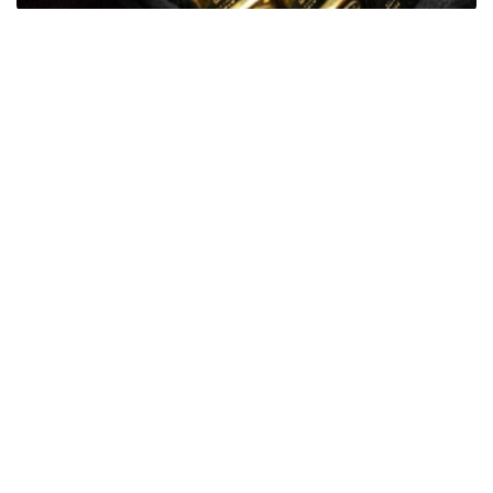
Фото: ӨзА
季度报告显示，哈萨克斯坦国家银行黄金储备增加了15吨。
波兰是2026年第二季度最大的黄金买家。该国在2026年第
二季度增加了51吨黄金储备。
中国购买了33吨黄金，乌兹别克斯坦购买了16吨，哈萨克
斯坦购买了15吨。约旦和捷克共和国的中央银行也分别增加
了6吨黄金储备。
全球各国央行在第二季度共购买了约289吨黄金，比2025年
同期增长了62%。去年同期，黄金购买量约为178吨。
世界黄金协会称，黄金需求的增长受到地缘政治不确定性、
本季度贵金属价格下跌，以及各国寻求国际储备多元化等因
素的影响。
根据该协会进行的一项调查，89%的央行行长预计未来一
年全球黄金储备量将会增加。45%的受访者表示，他们的