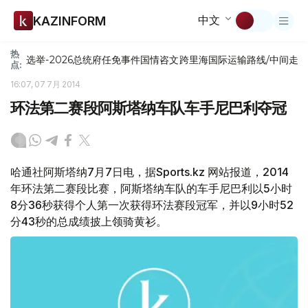
中文
KAZINFORM
热
选举-2026
总统府
任免
事件
国情咨文
跨里海国际运输路线/中间走
点:
16:07, 07 7月 2014
环法第二赛段阿斯塔纳车队车手尼巴利夺冠
哈通社阿斯塔纳7月7日电，据Sports.kz 网站报道，2014
年环法第二赛段比赛，阿斯塔纳车队的车手尼巴利以5小时
8分36秒获得个人第一次获得环法赛段冠军，并以9小时52
分43秒的总成绩披上领骑黄衫。