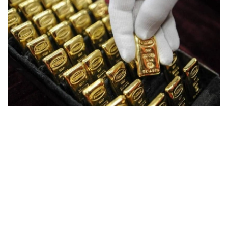
Фото: ӨзА
季度报告显示，哈萨克斯坦国家银行黄金储备增加了15吨。
波兰是2026年第二季度最大的黄金买家。该国在2026年第
二季度增加了51吨黄金储备。
中国购买了33吨黄金，乌兹别克斯坦购买了16吨，哈萨克
斯坦购买了15吨。约旦和捷克共和国的中央银行也分别增加
了6吨黄金储备。