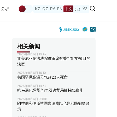
KZ
QZ
РУ
EN
中文
ق ز
ЎЗ
分析
相关新闻
2026年8月6日 19:47
亚美尼亚宪法法院将审议有关TRIPP项目的
法案
2026年8月6日 16:10
韩国罕见高温天气致23人死亡
2026年8月6日 14:54
哈乌深化经贸合作 双边贸易额持续攀升
2026年8月6日 08:58
阿拉伯和伊斯兰国家谴责以色列耶路撒冷政
策