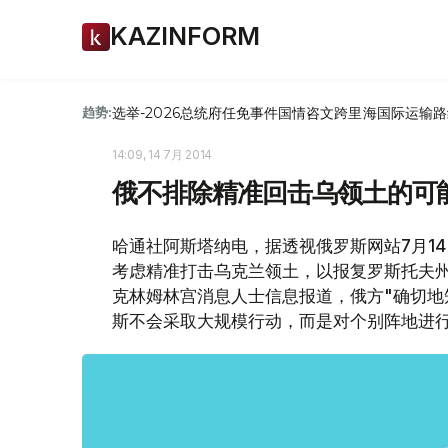
KAZINFORM
选举-2026
总统府
任免
事件
国情咨文
跨里海国际运输路
趋势:
14:09, 14 7月 2014
俄不排除精准回击乌领土的可
哈通社阿斯塔纳电，据透视俄罗斯网站7月1
考虑精准打击乌克兰领土，以报复罗斯托夫州
克林姆林宫消息人士信息报道，俄方"确切地
斯不会采取大规模行动，而是对个别阵地进