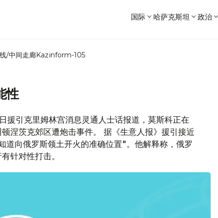
国际
哈萨克斯坦
政治
线/中间走廊
Kazinform-105
能性
4日援引克里姆林宫消息灵通人士话报道，莫斯科正在
顿涅茨克郊区遭炮击事件。 据《生意人报》援引接近
知道向俄罗斯领土开火的准确位置"。他解释称，俄罗
行有针对性打击。