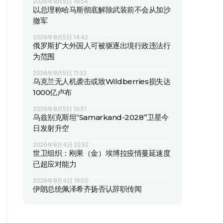
2026年8月5日 19:54
以总理称哈马斯彻底解除武装前不会从加沙
撤军
2026年8月5日 14:42
俄罗斯扩大外国人可被驱逐出境行政违法行
为范围
2026年8月5日 11:32
乌克兰无人机袭击或致Wildberries损失达
1000亿卢布
2026年8月5日 10:51
乌兹别克斯坦“Samarkand-2028”卫星今
日发射升空
2026年8月4日 22:52
世卫组织：刚果（金）埃博拉疫情蔓延速度
已超应对能力
2026年8月4日 19:50
伊朗总统佩泽希齐扬否认辞职传闻