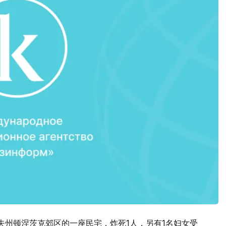
夫州顿涅茨克郊区的一座民宅，炸死1人，另有1名妇女受