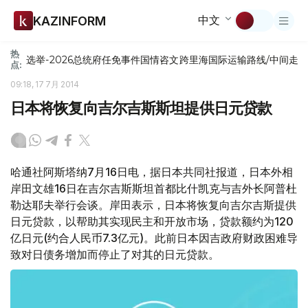
中文
KAZINFORM
热
选举-2026
总统府
任免
事件
国情咨文
跨里海国际运输路线/中间走
点:
09:18, 17 7月 2014
日本将恢复向吉尔吉斯斯坦提供日元贷款
哈通社阿斯塔纳7月16日电，据日本共同社报道，日本外相
岸田文雄16日在吉尔吉斯斯坦首都比什凯克与吉外长阿普杜
勒达耶夫举行会谈。岸田表示，日本将恢复向吉尔吉斯提供
日元贷款，以帮助其实现民主和开放市场，贷款额约为120
亿日元(约合人民币7.3亿元)。此前日本因吉政府财政困难导
致对日债务增加而停止了对其的日元贷款。