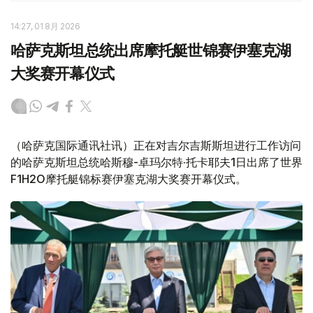
14:27, 01 8月 2026
哈萨克斯坦总统出席摩托艇世锦赛伊塞克湖
大奖赛开幕仪式
（哈萨克国际通讯社讯）正在对吉尔吉斯斯坦进行工作访问
的哈萨克斯坦总统哈斯穆-卓玛尔特·托卡耶夫1日出席了世界
F1H2O摩托艇锦标赛伊塞克湖大奖赛开幕仪式。