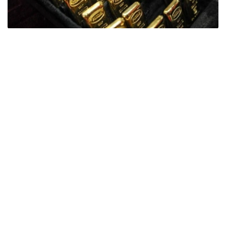
Фото: ӨзА
季度报告显示，哈萨克斯坦国家银行黄金储备增加了15吨。
波兰是2026年第二季度最大的黄金买家。该国在2026年第
二季度增加了51吨黄金储备。
中国购买了33吨黄金，乌兹别克斯坦购买了16吨，哈萨克
斯坦购买了15吨。约旦和捷克共和国的中央银行也分别增加
了6吨黄金储备。
全球各国央行在第二季度共购买了约289吨黄金，比2025年
同期增长了62%。去年同期，黄金购买量约为178吨。
世界黄金协会称，黄金需求的增长受到地缘政治不确定性、
本季度贵金属价格下跌，以及各国寻求国际储备多元化等因
素的影响。
根据该协会进行的一项调查，89%的央行行长预计未来一