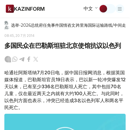
中文
KAZINFORM
热
选举-2026
总统府
任免
事件
国情咨文
跨里海国际运输路线/中间走
点:
08:45, 20 7月 2014
多国民众在巴勒斯坦驻北京使馆抗议以色列
哈通社阿斯塔纳7月20日电，据中国日报网消息，根据英国
媒体报道，巴勒斯坦官员19日表示，巴以新一轮冲突爆发12
天以来，已有至少336名巴勒斯坦人死亡，其中包括70名
儿童，仅在最近两天之内就有大约100人死亡。与此同时，
以色列方面也表示，冲突已经造成3名以色列军人和两名平
民死亡。