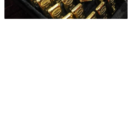
Фото: ӨзА
季度报告显示，哈萨克斯坦国家银行黄金储备增加了15吨。
波兰是2026年第二季度最大的黄金买家。该国在2026年第
二季度增加了51吨黄金储备。
中国购买了33吨黄金，乌兹别克斯坦购买了16吨，哈萨克
斯坦购买了15吨。约旦和捷克共和国的中央银行也分别增加
了6吨黄金储备。
全球各国央行在第二季度共购买了约289吨黄金，比2025年
同期增长了62%。去年同期，黄金购买量约为178吨。
世界黄金协会称，黄金需求的增长受到地缘政治不确定性、
本季度贵金属价格下跌，以及各国寻求国际储备多元化等因
素的影响。