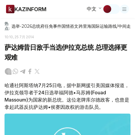
中文
KAZINFORM
热
选举-2026
总统府
任免
事件
国情咨文
跨里海国际运输路线/中间走
点:
10:10, 25 7月 2014
萨达姆昔日敌手当选伊拉克总统 总理选择更
艰难
哈通社阿斯塔纳7月25日电，据中新网援引美国媒体报道，
伊拉克领导者于24日选举福阿德•马苏姆(Fouad
Massoum)为国家的新总统。这位老牌库尔德政客，也曾是
拿起武器反抗萨达姆•侯赛因政权的游击队员。