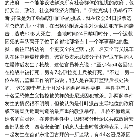
的政府，一个能够设法解决所有社会群体的担忧的政府，包
括安全、政治、社会和经济方面的。" 伊拉克城市仍暴行不
断 好像是为了强调该国面临的挑战，就在议会24日投票选
举总统的几小时前，在巴格达附近发生对运载囚犯车队的袭
击，造成60多人死亡。 当地时间24日黎明时分，一个运载
囚犯的车队离开了位于首都北部塔吉市一个军事基地的监
狱，前往巴格达的一个更安全的监狱，据一名安全官员说车
队在途中遭爆炸袭击。该官员表示武装分子和守卫车队的人
在爆炸后发生了枪战。这位官员补充说："至少有54名囚犯
在枪战中被打死，另有7名伊拉克士兵被打死。"不过，另一
位在塔吉监狱工作的官员说，犯人是在离开监狱后被处决
的。 这次袭击与上个月发生的两起事件类似，事件中有几
十名受恐怖主义指控被关押的逊尼派囚犯被杀。那两起事件
发生的情况很不明朗，但被认为是什叶派占主导地位的政府
或下属民兵近期制造的最严重的教派暴行。 几位不愿透露
姓名的官员说，在袭击事件中，囚犯被什叶派民兵或政府安
全部队处决。四名安全部门消息人士当时曾这样表示，其中
一起发生在首都东北巴古拜的一所监狱，有44名逊尼派囚