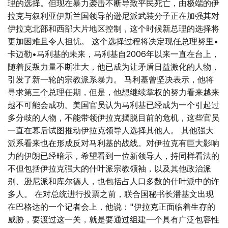
理的选择。但现在暴力袭击不断导致平民死亡，由极端的伊
拉克与叙利亚伊斯兰国领导的逊尼派武装分子正在加强其对
伊拉克北部和西部大片地区控制，这个时候新总理的选择将
更加困难且令人担忧。 这个选择过程将决定现任总理努里•
卡迈勒•马利基的未来，马利基自2006年以来一直在台上，
随着反叛力量不断壮大，他已成为让矛盾日益激化的人物，
引发了新一轮的宗教派系暴力。 马利基曾坚决表示，他将
寻求第三个总理任期，但是，他想继续掌权的努力看来越来
越不可能会成功。美国官员认为马利基已经成为一个引起过
多分歧的人物，不能带领伊拉克摆脱目前的危机，这些官员
一直在幕后试图推动伊拉克领导人选择其他人。 其他强大
派系看来也在形成反对马利基的战线。对伊拉克有巨大影响
力的伊朗已经暗示，希望看到一位新领导人，持同样看法的
不但包括伊拉克强大的什叶派宗教领袖，以及其他政治派
别、逊尼派和库尔德人，也包括占人口多数的什叶派中的许
多人。 在对总统进行投票之前，联合国秘书长潘基文出现
在巴格达的一个记者会上，他说："伊拉克正面临着生存的
威胁，要渡过这一关，就是要通过组建一个具有广泛包容性