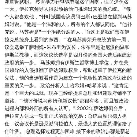
即宣誓就职。 尽管暴力在继续吞噬这个国家，但至少在这
一天，伊拉克领导人得以颂扬他们挑选出来的新总统。 "每
个人都喜欢他，"什叶派国会议员阿巴斯•巴亚提在提到马苏
姆时说。"他是一个温和的人，所有的个人都认同他。"他补
充说，马苏姆是"一个拒绝分裂的人，而这正是我们想在伊
拉克总统身上看到的东西。" 在马苏姆荣升总统的前一周，
议会选举了萨利姆•朱布里为议长，朱布里是逊尼派的温和
伊斯兰教徒，而这次议长选举是四月份的全国大选后组建新
政府的第一步。 马苏姆拥有伊斯兰哲学博士学位，并在美
国领导的入侵推翻了萨达姆政权后，帮助起草了伊拉克的新
宪法，他的当选被看作是为建立一个包容性的新政府迈出的
重要的又一步。 政治分析人士哈希姆•哈希米说，"这肯定
是一个巨大的成就。现在已经给提名总理和组建政府铺平了
道路。" 他评价说马苏姆和新议长"都很有名，而且被政治
进程内部和外部的所有人认可。" 2003年萨达姆倒台后，
伊拉克人达成一项非正式的政治交易：总统由库尔德人担
任，议会议长是逊尼派阿拉伯人，最强大的位置总理留给了
什叶派。 总理选择过程更加困难 接下来的政治步骤是新总