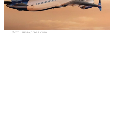
Фото: sunexpress.com
据机场方面称，新航线的开通将加强哈萨克斯坦和土耳其之
间的旅游、商务和文化联系，并拓展阿拉木图国际航线的覆
盖范围。
航班由SunExpress航空公司波音737-800客机执飞，将每
周运营两次（周二和周五）。
航班将于21:00从伊兹密尔起飞，次日05:00抵达阿拉木
图。返程航班将于每周三和周六6:25从阿拉木图起飞，当地
时间9:50抵达伊兹密尔。