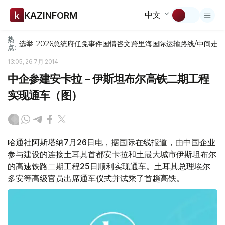
中文
KAZINFORM
热
选举-2026
总统府
任免
事件
国情咨文
跨里海国际运输路线/中间走
点:
13:05, 26 7月 2014
中企参建安卡拉－伊斯坦布尔高铁二期工程
实现通车（图）
哈通社阿斯塔纳7月26日电，据国际在线报道，由中国企业
参与建设的连接土耳其首都安卡拉和土最大城市伊斯坦布尔
的高速铁路二期工程25日顺利实现通车。土耳其总理埃尔
多安等高级官员出席通车仪式并试乘了首趟高铁。