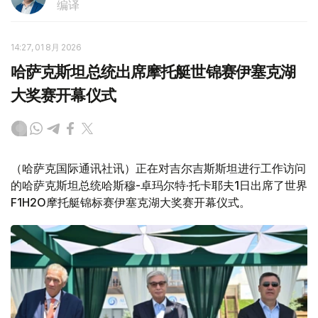
编译
14:27, 01 8月 2026
哈萨克斯坦总统出席摩托艇世锦赛伊塞克湖
大奖赛开幕仪式
（哈萨克国际通讯社讯）正在对吉尔吉斯斯坦进行工作访问
的哈萨克斯坦总统哈斯穆-卓玛尔特·托卡耶夫1日出席了世界
F1H2O摩托艇锦标赛伊塞克湖大奖赛开幕仪式。