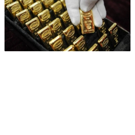
Фото: ӨзА
季度报告显示，哈萨克斯坦国家银行黄金储备增加了15吨。
波兰是2026年第二季度最大的黄金买家。该国在2026年第
二季度增加了51吨黄金储备。
中国购买了33吨黄金，乌兹别克斯坦购买了16吨，哈萨克
斯坦购买了15吨。约旦和捷克共和国的中央银行也分别增加
了6吨黄金储备。
全球各国央行在第二季度共购买了约289吨黄金，比2025年
同期增长了62%。去年同期，黄金购买量约为178吨。