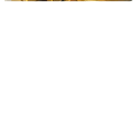
Фото: Pixabay
据哈萨克斯坦国家银行公布的数据，目前1克黄金价格为
61889.33坚戈。
相比一周前的61925.12坚戈，每克下跌35.79坚戈。
世界黄金协会数据显示，2026年上半年国际黄金市场波动
明显。今年1月，国际金价曾12次刷新历史纪录，最高升至
每金衡盎司5405美元；但到6月，金价一度回落至每金衡盎
司4002美元。
世界黄金协会表示，下半年黄金价格走势将主要受到地缘政
治局势、利率变化以及投资者市场情绪等因素影响。
在当前市场环境保持不变的情况下，预计到今年年底，国际
金价将围绕每金衡盎司4100美元上下约5%的区间波动。