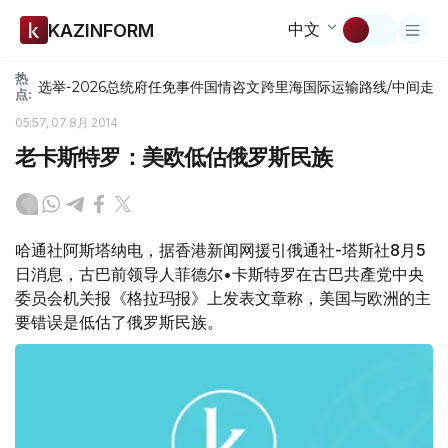
中文
KAZINFORM
热
选举-2026
总统府
任免
事件
国情咨文
跨里海国际运输路线/中间走
点:
05:57, 07 8月 2014
老卡斯特罗：美欧低估俄罗斯民族
哈通社阿斯塔纳电，据香港新闻网援引俄通社-塔斯社8月5
日消息，古巴前领导人菲德尔•卡斯特罗在古巴共產党中央
委员会机关报《格拉玛报》上发表文章称，美国与欧洲的主
要错误是低估了俄罗斯民族。