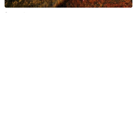
Фото: gov.kz
环保
哈萨克斯坦
东哈州
达娜 努尔巴克提
编译
20:54, 31 7月 2026
哈中拟打造“喀纳斯—马尔卡阔勒”跨境旅游
线路