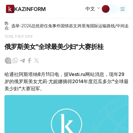
中文
KAZINFORM
热
选举-2026
总统府
任免
事件
国情咨文
跨里海国际运输路线/中间走
点:
12:58, 11 8月 2014
俄罗斯美女"全球最美少妇"大赛折桂
哈通社阿斯塔纳8月11日电，据Vesti.ru网站消息，现年29
岁的俄罗斯美女尤莉∙尤妮娜摘得2014年度厄瓜多尔"全球最
美少妇"大赛冠军。