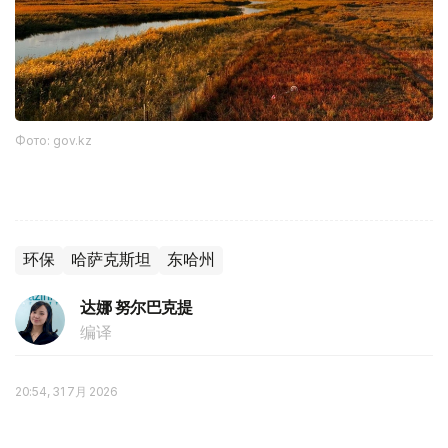
Фото: gov.kz
环保
哈萨克斯坦
东哈州
达娜 努尔巴克提
编译
20:54, 31 7月 2026
哈中拟打造“喀纳斯—马尔卡阔勒”跨境旅游