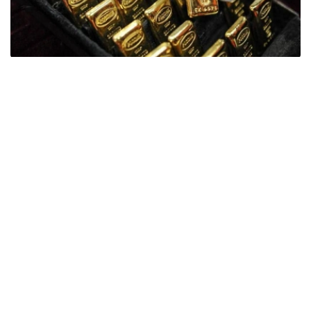
Фото: ӨзА
季度报告显示，哈萨克斯坦国家银行黄金储备增加了15吨。
波兰是2026年第二季度最大的黄金买家。该国在2026年第
二季度增加了51吨黄金储备。
中国购买了33吨黄金，乌兹别克斯坦购买了16吨，哈萨克
斯坦购买了15吨。约旦和捷克共和国的中央银行也分别增加
了6吨黄金储备。
全球各国央行在第二季度共购买了约289吨黄金，比2025年
同期增长了62%。去年同期，黄金购买量约为178吨。
世界黄金协会称，黄金需求的增长受到地缘政治不确定性、
本季度贵金属价格下跌，以及各国寻求国际储备多元化等因
素的影响。