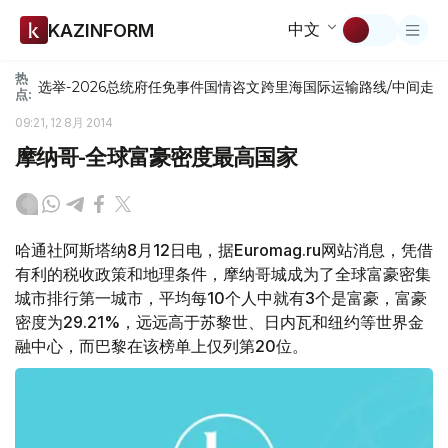
中文
KAZINFORM
热
选举-2026
总统府
任免
事件
国情咨文
跨里海国际运输路线/中间走
点:
09:21, 12 8月 2014
摩纳哥-全球富豪密度最高国家
哈通社阿斯塔纳8月12日电，据Еuromag.ru网站消息，凭借
有利的税收政策和地理条件，摩纳哥城成为了全球富豪密集
城市排行第一城市，平均每10个人中就有3个是富豪，富豪
密度为29.21%，远远高于苏黎世、日内瓦和纽约等世界金
融中心，而巴黎在该榜单上仅列第20位。