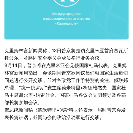
克里姆林宫新闻局称，13日普京將走访克里米亚首府塞瓦斯
托波尔，並將同安全委员会成员举行业务会议。
8月14日，普京將在克里米亚会见俄国家杜马代表。克里姆
林宫新闻局指出，会谈期间普京欲同议员们就国家生活迫切
问题进行公开交谈，並对各政党工作予特別的关注。俄联邦
总理、"统一俄罗斯"党主席德米特里•梅德维杰夫、国家杜
马主席谢尔盖•纳雷什金、国家杜马各议会党团领导及各部
部长將参加会议。
俄总统新闻秘书德米特里•佩斯科夫还表示，届时普京会发
表长篇讲话，並同与会的政治活动家进行交谈。