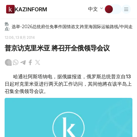
中文
KAZINFORM
热
选举-2026
总统府
任免
事件
国情咨文
跨里海国际运输路线/中间走
点:
12:06, 13 8月 2014
普京访克里米亚 將召开全俄领导会议
哈通社阿斯塔纳电，据俄媒报道，俄罗斯总统普京自13
日起对克里米亚进行两天的工作访问，其间他將在该半岛上
召集全俄领导会议。