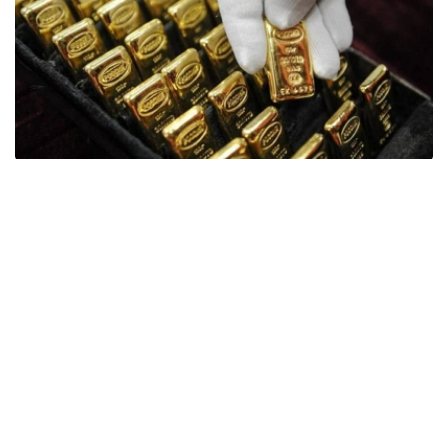
Фото: ӨзА
季度报告显示，哈萨克斯坦国家银行黄金储备增加了15吨。
波兰是2026年第二季度最大的黄金买家。该国在2026年第
二季度增加了51吨黄金储备。
中国购买了33吨黄金，乌兹别克斯坦购买了16吨，哈萨克
斯坦购买了15吨。约旦和捷克共和国的中央银行也分别增加
了6吨黄金储备。
全球各国央行在第二季度共购买了约289吨黄金，比2025年
同期增长了62%。去年同期，黄金购买量约为178吨。