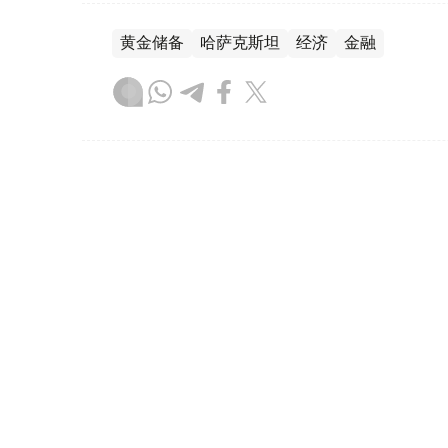
黄金储备
哈萨克斯坦
经济
金融
木合塔尔 哈力木拉
编译
08:31, 31 7月 2026
哈萨克斯坦是全球五大黄金购
（哈萨克国际通讯社讯）根据世界黄金协会（Worl
坦成为2026年第二季度全球央行黄金购买