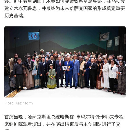
迹。剧中着重刻画了术赤如何凝聚钦察草原各部，在乌勒套
建立术赤兀鲁思，并最终为未来哈萨克国家的形成奠定重要
历史基础。
Фото: Kazinform
首演当晚，哈萨克斯坦总统哈斯穆-卓玛尔特·托卡耶夫专程
来到剧院观看演出，并在演出结束后与主创团队进行了交