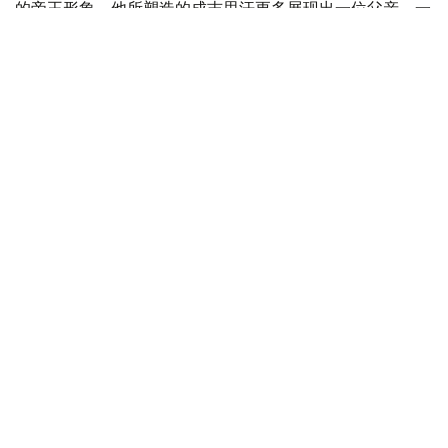
的帝王形象，他所塑造的成吉思汗更多展现出一位父亲、一
位政治家的理性与智慧，使这一经典历史人物呈现出新的艺
术生命。
此外，饰演托列的比尔然·朱尼索夫、饰演别克托梅什的别
吉姆努尔·卡利拉、饰演克特布哈的卡瑟姆汗·布格拜，以及
饰演少年拔都的阿勒肯·伊斯马伊勒等演员，也都为整部作
品增添了丰富层次。