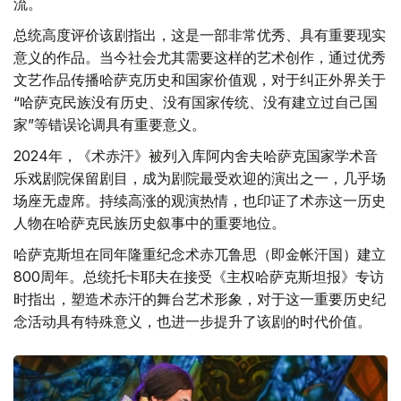
流。
总统高度评价该剧指出，这是一部非常优秀、具有重要现实
意义的作品。当今社会尤其需要这样的艺术创作，通过优秀
文艺作品传播哈萨克历史和国家价值观，对于纠正外界关于
“哈萨克民族没有历史、没有国家传统、没有建立过自己国
家”等错误论调具有重要意义。
2024年，《术赤汗》被列入库阿内舍夫哈萨克国家学术音
乐戏剧院保留剧目，成为剧院最受欢迎的演出之一，几乎场
场座无虚席。持续高涨的观演热情，也印证了术赤这一历史
人物在哈萨克民族历史叙事中的重要地位。
哈萨克斯坦在同年隆重纪念术赤兀鲁思（即金帐汗国）建立
800周年。总统托卡耶夫在接受《主权哈萨克斯坦报》专访
时指出，塑造术赤汗的舞台艺术形象，对于这一重要历史纪
念活动具有特殊意义，也进一步提升了该剧的时代价值。