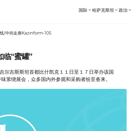
国际
哈萨克斯坦
政治
线/中间走廊
Kazinform-105
临“蜜罐”
，吉尔吉斯斯坦首都比什凯克１１日至１７日举办该国
香味萦绕展会，众多国内外参观和采购者纷至沓来。