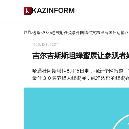
KAZINFORM
选举-2026
总统府
任免
事件
国情咨文
跨里海国际运输路
趋势:
11:50, 15 8月 2014
吉尔吉斯斯坦蜂蜜展让参观者如
哈通社阿斯塔纳8月15日电，据新华网报道
最佳３０名养蜂人蜂蜜展，纯净浓郁的蜂蜜