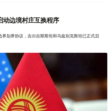
启动边境村庄互换程序
边界划界协议，吉尔吉斯斯坦和乌兹别克斯坦已正式启