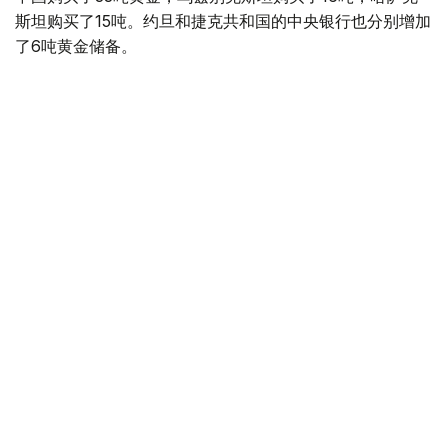
斯坦购买了15吨。约旦和捷克共和国的中央银行也分别增加
了6吨黄金储备。
全球各国央行在第二季度共购买了约289吨黄金，比2025年
同期增长了62%。去年同期，黄金购买量约为178吨。
世界黄金协会称，黄金需求的增长受到地缘政治不确定性、
本季度贵金属价格下跌，以及各国寻求国际储备多元化等因
素的影响。
根据该协会进行的一项调查，89%的央行行长预计未来一
年全球黄金储备量将会增加。45%的受访者表示，他们的
国家计划增加黄金储备。
黄金储备
哈萨克斯坦
经济
央行
金融
木合塔尔 哈力木拉
编译