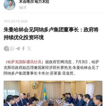
木合塔尔 哈力木拉
编译
17:17, 03 7月 2026
朱曼哈林会见阿纳多卢集团董事长：政府将
持续优化投资环境
（
哈萨克国际通讯社讯
）据政府官网消息，7月3日，哈萨
克斯坦政府副总理兼国家经济部长赛热克·朱曼哈林会见了
阿纳多卢集团董事长卡米尔·苏莱曼·亚兹哲。