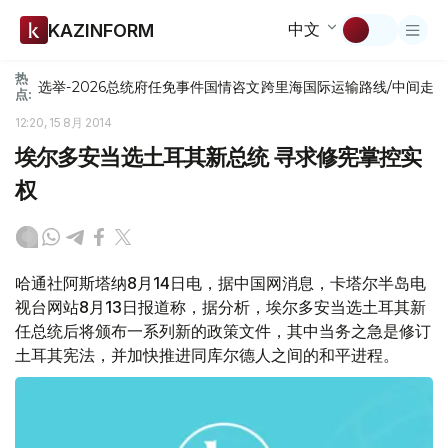
中文
KAZINFORM
热
选举-2026
总统府
任免
事件
国情咨文
跨里海国际运输路线/中间走
点:
12:20, 15 8月 2014
埃尔多安当选土耳其新总统 寻求修宪掌控实
权
哈通社阿斯塔纳8月14日电，据中国网消息，卡塔尔半岛电
视台网站8月13日报道称，据分析，埃尔多安当选土耳其新
任总统后将颁布一系列新的政策文件，其中当务之急是修订
土耳其宪法，并加快推进同库尔德人之间的和平进程。