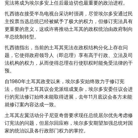
宪法将成为埃尔多安上任后最迫切也最重要的政治进程。
扎西德在接受半岛电视台采访时强调，尽管埃尔多安通过民
主投票当选总统已经被赋予了极大的权力，但修订宪法具有
更重要的意义，这或许将推动土耳其的政权统治由政府制向
半总统制转型。
扎西德指出，当前的土耳其宪法在政权结构分化上存在问
题，它使得政府领导人（即总理）享有高于行政、立法及司
法机构的权力，从而使得总理在行使职权时能免受法律的干
预。
自1980年土耳其政变以来，埃尔多安始终致力于修订宪
法，但由于土耳其议会党派组成复杂，埃尔多安委任议会进
行的宪法修订始终未能取得进展，去年11月底议会各方未能
就修订案内容达成一致。
土耳其左翼活动分子尼亚奇曾要求现任总统居尔优先考虑修
订宪法的问题，但居尔回应称，埃尔多安期望加强总统对国
家的统治以及各行政部门权力的掌控。