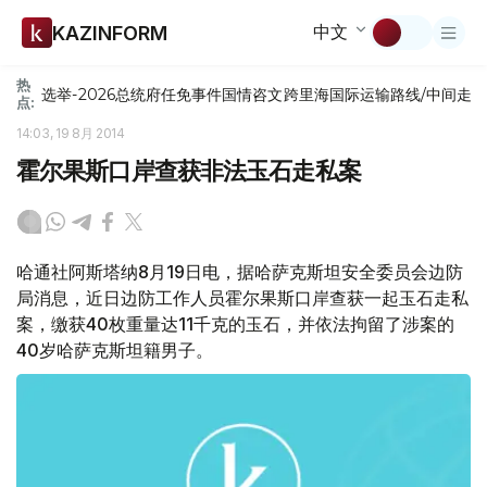
中文
KAZINFORM
热
选举-2026
总统府
任免
事件
国情咨文
跨里海国际运输路线/中间走
点:
14:03, 19 8月 2014
霍尔果斯口岸查获非法玉石走私案
哈通社阿斯塔纳8月19日电，据哈萨克斯坦安全委员会边防
局消息，近日边防工作人员霍尔果斯口岸查获一起玉石走私
案，缴获40枚重量达11千克的玉石，并依法拘留了涉案的
40岁哈萨克斯坦籍男子。