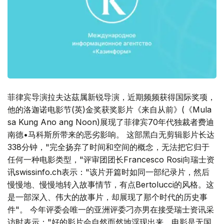
菲律宾导演拉夫达茲属新锐导演，近期频频获得国际奖项，
他的洛迦诺电影节(英)金奖获奖影片《来自从前》(《Mula
sa Kung Ano ang Noon)展现了菲律宾70年代独裁者费迪
南德•马科斯所带来的恶劣影响。 这部黑白无剪辑影片长达
338分钟，"完全扬弃了时间和空间的概念，无法把它归于
任何一种电影类型，"评审团团长Francesco Rosi向瑞士资
讯swissinfo.ch表示："该片开篇时如同一部纪录片，然后
慢慢地、慢慢地转入故事情节，有点Bertolucci的风格。这
是一部深入、伟大的故事片，却展现了那个时代的历史事
件"。 今年评委会唯一的亚洲评委刁亦男在接受瑞士资讯采
访时表示："好的影片会自然而然地浮现出来，电影是无国