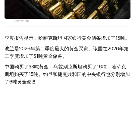
Фото: ӨзА
季度报告显示，哈萨克斯坦国家银行黄金储备增加了15吨。
波兰是2026年第二季度最大的黄金买家。该国在2026年第
二季度增加了51吨黄金储备。
中国购买了33吨黄金，乌兹别克斯坦购买了16吨，哈萨克
斯坦购买了15吨。约旦和捷克共和国的中央银行也分别增加
了6吨黄金储备。
全球各国央行在第二季度共购买了约289吨黄金，比2025年
同期增长了62%。去年同期，黄金购买量约为178吨。
世界黄金协会称，黄金需求的增长受到地缘政治不确定性、
本季度贵金属价格下跌，以及各国寻求国际储备多元化等因
素的影响。