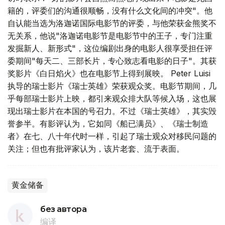
籍的，评委们的沟通很顺畅，没有什么文化间的冲突"。他
自认能当选为洛迦诺国际电影节的评委，与他荣获金熊奖不
无关系，他说"洛迦诺电影节是电影节中的王子，专门注重
发掘新人、新形式"，这位编剧出身的电影人很享受担任评
委期间"每天二、三部长片，专心致志看电影的日子"。其获
奖影片《白日焰火》也在电影节上得到展映。 Peter Luisi
执导的瑞士影片《瑞士英雄》荣获观众奖。电影节期间，几
乎每部瑞士影片上映，都引来观众排大队等候入场，这也展
现出瑞士影片在本国的号召力。不过《瑞士英雄》，其实毁
誉参半。有影评认为，它如同《船已满员》、《瑞士制造
者》在七、八十年代时一样，引起了瑞士观众对移民问题的
关注；但也有批评家认为，该片老套、流于表面。
黄金储备
без автора
编译