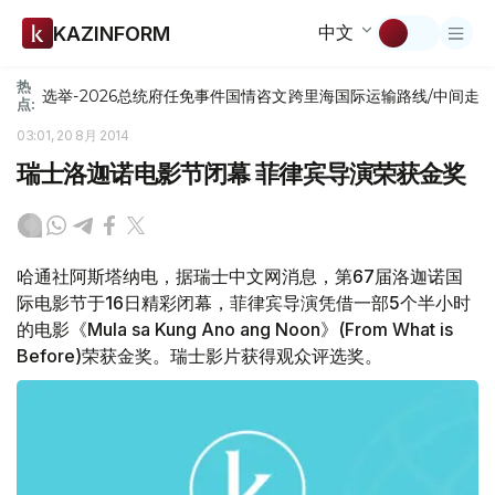
中文
KAZINFORM
热
选举-2026
总统府
任免
事件
国情咨文
跨里海国际运输路线/中间走
点:
03:01, 20 8月 2014
瑞士洛迦诺电影节闭幕 菲律宾导演荣获金奖
哈通社阿斯塔纳电，据瑞士中文网消息，第67届洛迦诺国
际电影节于16日精彩闭幕，菲律宾导演凭借一部5个半小时
的电影《Mula sa Kung Ano ang Noon》(From What is
Before)荣获金奖。瑞士影片获得观众评选奖。