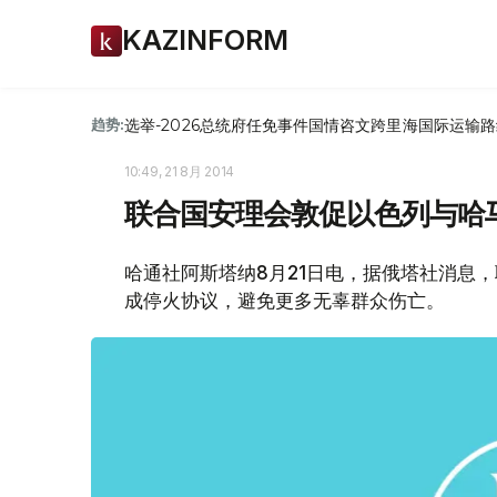
KAZINFORM
选举-2026
总统府
任免
事件
国情咨文
跨里海国际运输路
趋势:
10:49, 21 8月 2014
联合国安理会敦促以色列与哈
哈通社阿斯塔纳8月21日电，据俄塔社消息
成停火协议，避免更多无辜群众伤亡。