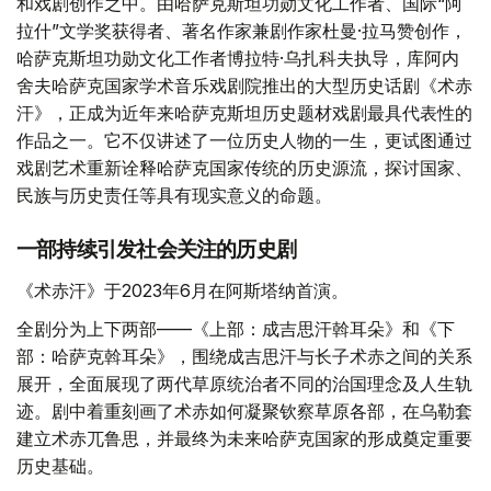
这一历史认知的重建，不仅来自史学研究，同样体现在文学
和戏剧创作之中。由哈萨克斯坦功勋文化工作者、国际“阿
拉什”文学奖获得者、著名作家兼剧作家杜曼·拉马赞创作，
哈萨克斯坦功勋文化工作者博拉特·乌扎科夫执导，库阿内
舍夫哈萨克国家学术音乐戏剧院推出的大型历史话剧《术赤
汗》，正成为近年来哈萨克斯坦历史题材戏剧最具代表性的
作品之一。它不仅讲述了一位历史人物的一生，更试图通过
戏剧艺术重新诠释哈萨克国家传统的历史源流，探讨国家、
民族与历史责任等具有现实意义的命题。
一部持续引发社会关注的历史剧
《术赤汗》于2023年6月在阿斯塔纳首演。
全剧分为上下两部——《上部：成吉思汗斡耳朵》和《下
部：哈萨克斡耳朵》，围绕成吉思汗与长子术赤之间的关系
展开，全面展现了两代草原统治者不同的治国理念及人生轨
迹。剧中着重刻画了术赤如何凝聚钦察草原各部，在乌勒套
建立术赤兀鲁思，并最终为未来哈萨克国家的形成奠定重要