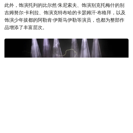
术生命。
此外，饰演托列的比尔然·朱尼索夫、饰演别克托梅什的别
吉姆努尔·卡利拉、饰演克特布哈的卡瑟姆汗·布格拜，以及
饰演少年拔都的阿勒肯·伊斯马伊勒等演员，也都为整部作
品增添了丰富层次。
Фото: Kazinform