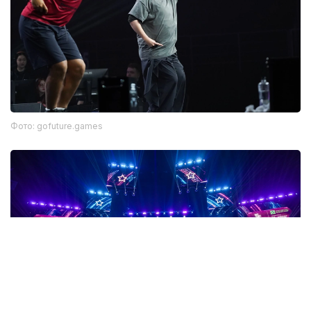
Фото: gofuture.games