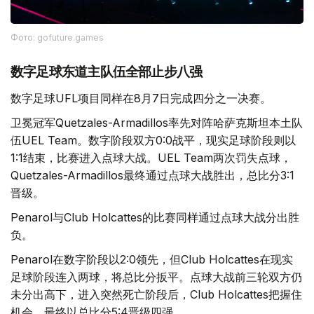
Фото: gofuture.games
数字足球东道主队伍全部止步八强
数字足球UFL项目同样在8月7日完成四分之一决赛。
卫冕冠军Quetzales-Armadillos率先对阵哈萨克斯坦本土队
伍UEL Team。数字阶段双方0:0战平，现实足球阶段则以
1:1结束，比赛进入点球大战。UEL Team两次罚失点球，
Quetzales-Armadillos最终通过点球大战胜出，总比分3:1
晋级。
Penarol与Club Holcattes的比赛同样通过点球大战分出胜
负。
Penarol在数字阶段以2:0领先，但Club Holcattes在现实
足球阶段连入两球，将总比分扳平。点球大战前三轮双方仍
未分出高下，进入突然死亡阶段后，Club Holcattes把握住
机会，最终以总比分5:4晋级四强。