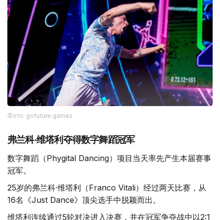
Фото: gofuture.games
弗兰科·维塔利夺得数字舞蹈冠军
数字舞蹈（Phygital Dancing）项目当天率先产生本届赛事
冠军。
25岁的弗兰科·维塔利（Franco Vitali）经过两天比赛，从
16名《Just Dance》顶尖选手中脱颖而出。
维塔利连续通过5轮对决进入决赛，并在冠军争夺战中以2:1