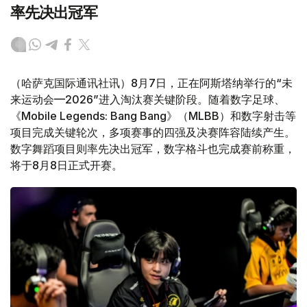
率先决出冠军
（哈萨克国际通讯社讯）8月7日，正在阿斯塔纳举行的“未
来运动会—2026”进入淘汰赛关键阶段。随着数字足球、
《Mobile Legends: Bang Bang》（MLBB）和数字射击等
项目完成关键轮次，多项赛事的四强及决赛阵容陆续产生。
数字舞蹈项目则率先决出冠军，数字格斗也完成赛前称重，
将于8月8日正式开赛。