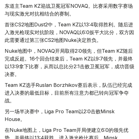
东道主Team KZ迎战卫冕冠军NOVAQ。比赛采用数字赛场
与现实激光对抗相结合的赛制。
首张CS2地图Dust2中，Team KZ以13:4取得胜利。随后进
入激光枪现实对抗阶段，NOVAQ以6:0扳平大比分，双方因
此需要通过第三张CS2地图Nuke决定胜负。
Nuke地图中，NOVAQ开局取得2:0领先，但Team KZ随后
完成反超。16个回合结束后，Team KZ以9:7领先，并最终
以13:9拿下比赛，从而以总比分2:1击败卫冕冠军，成功晋级
决赛。
Team KZ选手Ruslan Borzhikov赛后表示，队伍已经完成
进入决赛的最低目标，目前所有注意力都已转向冠军争夺
战。
另一场半决赛中，Liga Pro Team以2:0击败Minsk
House。
在Nuke地图上，Liga Pro Team开局便建立6:0的领先优
势，并最终以13:4获胜。进入激光枪比赛后，Minsk