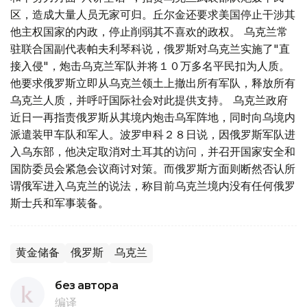
区，造成大量人员无家可归。丘尔金还要求美国停止干涉其
他主权国家的内政，停止削弱其不喜欢的政权。 乌克兰常
驻联合国副代表帕夫利琴科说，俄罗斯对乌克兰实施了"直
接入侵"，炮击乌克兰军队并将１０万多名平民扣为人质。
他要求俄罗斯立即从乌克兰领土上撤出所有军队，释放所有
乌克兰人质，并呼吁国际社会对此提供支持。 乌克兰政府
近日一再指责俄罗斯从其境内炮击乌军阵地，同时向乌境内
派遣装甲车队和军人。波罗申科２８日说，因俄罗斯军队进
入乌东部，他决定取消对土耳其的访问，并召开国家安全和
国防委员会紧急会议商讨对策。而俄罗斯方面则断然否认所
谓俄军进入乌克兰的说法，称目前乌克兰境内没有任何俄罗
斯士兵和军事装备。
黄金储备
俄罗斯
乌克兰
без автора
编译