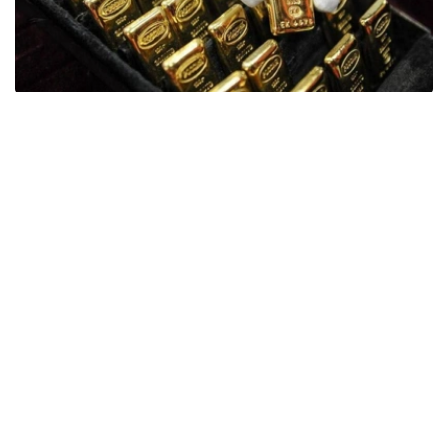
Фото: ӨзА
季度报告显示，哈萨克斯坦国家银行黄金储备增加了15吨。
波兰是2026年第二季度最大的黄金买家。该国在2026年第
二季度增加了51吨黄金储备。
中国购买了33吨黄金，乌兹别克斯坦购买了16吨，哈萨克
斯坦购买了15吨。约旦和捷克共和国的中央银行也分别增加
了6吨黄金储备。
全球各国央行在第二季度共购买了约289吨黄金，比2025年
同期增长了62%。去年同期，黄金购买量约为178吨。
世界黄金协会称，黄金需求的增长受到地缘政治不确定性、
本季度贵金属价格下跌，以及各国寻求国际储备多元化等因