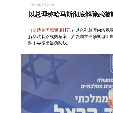
19:54, 05 8月 2026
以总理称哈马斯彻底解除武装
（
哈萨克国际通讯社讯
）以色列总理内塔尼
解除武装路线图草案，并强调在巴勒斯坦伊
队不会撤出当前防线。