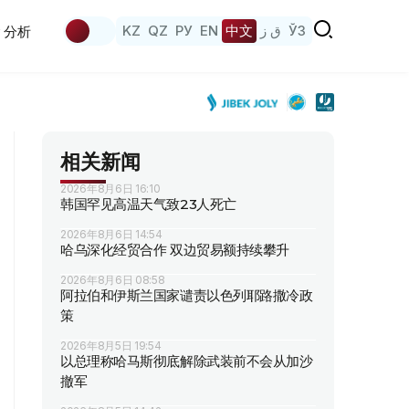
KZ
QZ
РУ
EN
中文
ق ز
ЎЗ
分析
相关新闻
2026年8月6日 16:10
韩国罕见高温天气致23人死亡
2026年8月6日 14:54
哈乌深化经贸合作 双边贸易额持续攀升
2026年8月6日 08:58
阿拉伯和伊斯兰国家谴责以色列耶路撒冷政
策
2026年8月5日 19:54
以总理称哈马斯彻底解除武装前不会从加沙
撤军