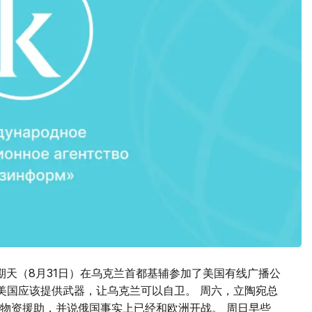
期天（8月31日）在乌克兰首都基辅参加了美国有线广播公
和美国应该提供武器，让乌克兰可以自卫。 周六，立陶宛总
物资援助，并说俄国事实上已经和欧洲开战。 周日早些