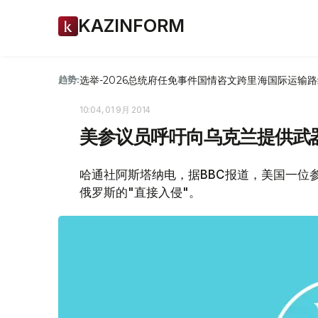
KAZINFORM
选举-2026
总统府
任免
事件
国情咨文
跨里海国际运输路
趋势:
10:04, 01 9月 2014
美参议员呼吁向乌克兰提供武
哈通社阿斯塔纳电，据BBC报道，美国一位
俄罗斯的"直接入侵"。