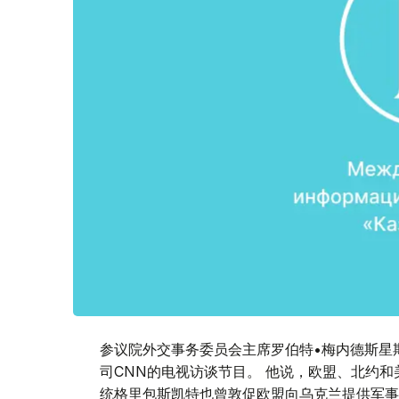
参议院外交事务委员会主席罗伯特•梅内德斯星
司CNN的电视访谈节目。 他说，欧盟、北约
统格里包斯凯特也曾敦促欧盟向乌克兰提供军事