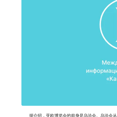
据介绍，亚欧博览会的前身是乌洽会。乌洽会从19