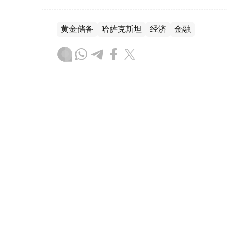
黄金储备
哈萨克斯坦
经济
金融
木合塔尔 哈力木拉
编译
08:31, 31 7月 2026
哈萨克斯坦是全球五大黄金购
（哈萨克国际通讯社讯）根据世界黄金协会（Worl
坦成为2026年第二季度全球央行黄金购买