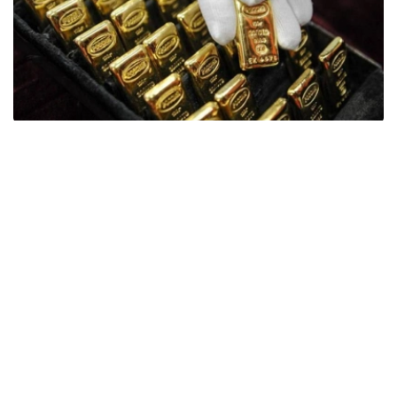
Фото: ӨзА
季度报告显示，哈萨克斯坦国家银行黄金储备增加了15吨。
波兰是2026年第二季度最大的黄金买家。该国在2026年第
二季度增加了51吨黄金储备。
中国购买了33吨黄金，乌兹别克斯坦购买了16吨，哈萨克
斯坦购买了15吨。约旦和捷克共和国的中央银行也分别增加
了6吨黄金储备。
全球各国央行在第二季度共购买了约289吨黄金，比2025年
同期增长了62%。去年同期，黄金购买量约为178吨。
世界黄金协会称，黄金需求的增长受到地缘政治不确定性、