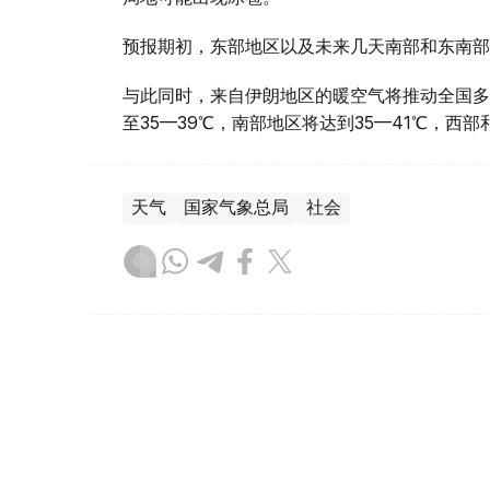
预报期初，东部地区以及未来几天南部和东南部
与此同时，来自伊朗地区的暖空气将推动全国多
至35—39℃，南部地区将达到35—41℃，西
天气
国家气象总局
社会
达娜 努尔巴克提
编译
13:13, 07 8月 2026